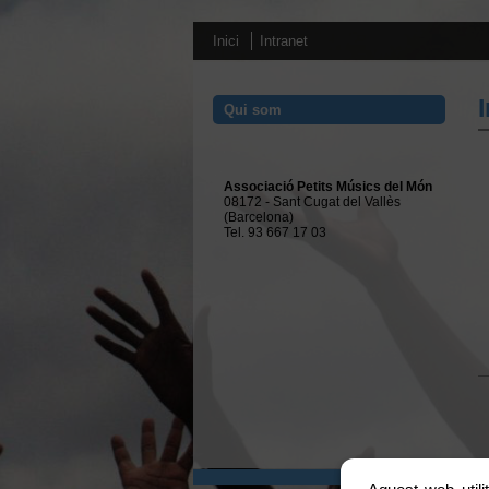
Inici
Intranet
Qui som
Associació Petits Músics del Món
08172 - Sant Cugat del Vallès
(Barcelona)
Tel. 93 667 17 03