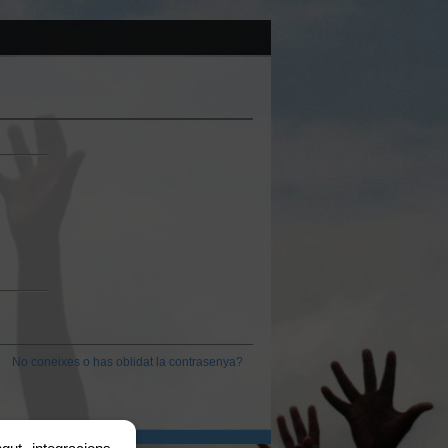
No coneixes o has oblidat la contrasenya?