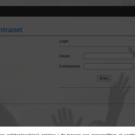
Intranet
Login
Usuari
Contrasenya