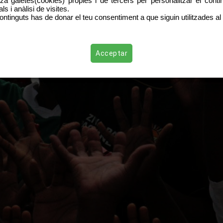
tza galetes(cookies) pròpies i de tercers per personalitzar el contin
s i anàlisi de visites.
ontinguts has de donar el teu consentiment a que siguin utilitzades al 
Acceptar